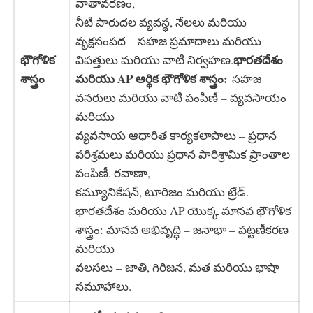
వాతావరణం,
నీటి పారుదల వ్యవస్థ, నేలలు మరియు
వృక్షసంపద – సహజ ప్రమాదాలు మరియు
భౌగోళిక
భారతదేశం
విపత్తులు మరియు వాటి నిర్వహణ.
శాస్త్రం
మరియు AP ఆర్థిక భౌగోళిక శాస్త్రం:
సహజ
వనరులు మరియు వాటి పంపిణీ – వ్యవసాయం
మరియు
వ్యవసాయ ఆధారిత కార్యకలాపాలు – ప్రధాన
పరిశ్రమలు మరియు ప్రధాన పారిశ్రామిక ప్రాంతాల
పంపిణీ. రవాణా,
కమ్యూనికేషన్, టూరిజం మరియు ట్రేడ్.
భారతదేశం మరియు AP యొక్క మానవ భౌగోళిక
శాస్త్రం: మానవ అభివృద్ధి – జనాభా – పట్టణీకరణ
మరియు
వలసలు – జాతి, గిరిజన, మత మరియు భాషా
సమూహాలు.