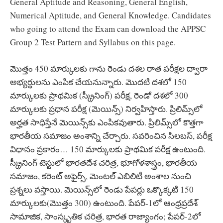
General Aptitude and Reasoning, General English,
Numerical Aptitude, and General Knowledge. Candidates
who going to attend the Exam can download the APPSC
Group 2 Test Pattern and Syllabus on this page.
మొత్తం 450 మార్కులకు గాను రెండు దశల రాత పరీక్షల ద్వారా
అభ్యర్థులను ఎంపిక చేయనున్నారు. మొదటి దశలో 150
మార్కులకు ప్రాథమిక (స్క్రీనింగ్) పరీక్ష, రెండో దశలో 300
మార్కులకు ప్రధాన పరీక్ష (మెయిన్స్‌) నిర్వహిస్తారు. ప్రిలిమ్స్‌లో
అర్హత సాధిస్తేనే మెయిన్స్‌కు ఎంపికవుతారు. ప్రిలిమ్స్‌లో కొత్తగా
భారతీయ సమాజం అంశాన్ని చేర్చారు. సవరించిన సిలబస్, పరీక్ష
విధానం ప్రకారం… 150 మార్కులకు ప్రాథమిక పరీక్ష ఉంటుంది.
స్క్రీనింగ్ టెస్టులో భారతదేశ చరిత్ర, భూగోళశాస్త్రం, భారతీయ
సమాజం, కరెంట్ అఫైర్స్, మెంటల్ ఎబిలిటీ అంశాల నుంచి
ప్రశ్నలు వస్తాయి. మెయిన్స్‌లో రెండు పేపర్లు ఒక్కొక్కటి 150
మార్కులకు(మొత్తం 300) ఉంటుంది. పేపర్-1లో ఆంధ్రప్రదేశ్
సామాజిక, సాంస్కృతిక చరిత్ర, భారత రాజ్యాంగం; పేపర్-2లో