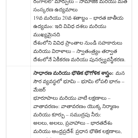
రంగాలలో మార్పులు – సామాజిక మరియు మత
సంస్కరణ ఉద్యమాలు
19వ మరియు 20వ శతాబ్దం – భారత జాతీయ
ఉద్యమం: ఇది వివిధ దశలు మరియు
ముఖ్యమైనది
దేశంలోని వివిధ ప్రాంతాల నుండి సహకారులు
మరియు విరాళాలు – స్వాతంత్ర్యం తర్వాత
దేశంలోనే ఏకీకరణ మరియు పునర్వ్యవస్థీకరణ.
సాధారణ మరియు భౌతిక భౌగోళిక శాస్త్రం:
మన
సౌర వ్యవస్థలో భూమి – భూమి లోపలి భాగం –
మేజర్
భూరూపాలు మరియు వాటి లక్షణాలు –
వాతావరణం: వాతావరణం యొక్క నిర్మాణం
మరియు కూర్పు – సముద్రపు నీరు:
అలలు, అలలు, ప్రవాహాలు – భారతదేశం
మరియు ఆంధ్రప్రదేశ్: ప్రధాన భౌతిక లక్షణాలు,