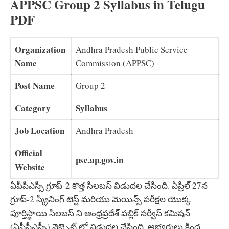
APPSC Group 2 Syllabus in Telugu
PDF
Organization
Andhra Pradesh Public Service
Name
Commission (APPSC)
Post Name
Group 2
Category
Syllabus
Job Location
Andhra Pradesh
Official
psc.ap.gov.in
Website
ఏపీపీఎస్సీ గ్రూప్-2 కొత్త సిలబస్ విడుదల చేసింది. ఏప్రిల్ 27న
గ్రూప్-2 స్క్రీనింగ్ టెస్ట్ మరియు మెయిన్స్ పరీక్షల యొక్క
పూర్తిస్థాయి సిలబస్ ని ఆంధ్రప్రదేశ్ పబ్లిక్ సర్వీస్ కమిషన్
(ఏపీపీఎస్సీ) వెబ్సైట్ లో విడుదల చేసింది. అభ్యర్థులు క్రింద