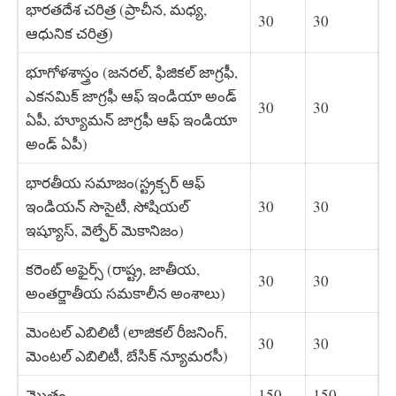
భారతదేశ చరిత్ర (ప్రాచీన, మధ్య,
30
30
ఆధునిక చరిత్ర)
భూగోళశాస్త్రం (జనరల్‌, ఫిజికల్‌ జాగ్రఫీ,
ఎకనమిక్‌ జాగ్రఫీ ఆఫ్‌ ఇండియా అండ్‌
30
30
ఏపీ, హ్యూమన్‌ జాగ్రఫీ ఆఫ్‌ ఇండియా
అండ్‌ ఏపీ)
భారతీయ సమాజం(స్ట్రక్చర్‌ ఆఫ్‌
ఇండియన్‌ సొసైటీ, సోషియల్‌
30
30
ఇష్యూస్‌, వెల్ఫేర్‌ మెకానిజం)
కరెంట్ అఫైర్స్ (రాష్ట్ర, జాతీయ,
30
30
అంతర్జాతీయ సమకాలీన అంశాలు)
మెంటల్ ఎబిలిటీ (లాజికల్‌ రీజనింగ్‌,
30
30
మెంటల్‌ ఎబిలిటీ, బేసిక్‌ న్యూమరసీ)
మొత్తం
150
150