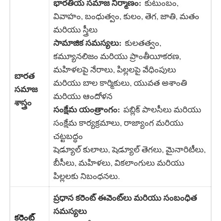
భారతీయ సమాజ నిర్మాణం:
కుటుంబం,
వివాహం, బంధుత్వం, కులం, తెగ, జాతి, మతం
మరియు స్త్రీలు
సామాజిక సమస్యలు:
కులతత్వం,
కమ్యూనలిజం మరియు ప్రాంతీయీకరణ,
మహిళలపై నేరాలు, పిల్లలపై వేధింపులు
బారత
మరియు బాల కార్మికులు, యువత అశాంతి
సమాజ
మరియు ఆందోళన
శాస్త్రం
సంక్షేమ యంత్రాంగం:
పబ్లిక్ పాలసీలు మరియు
సంక్షేమ కార్యక్రమాలు, రాజ్యాంగ మరియు
చట్టబద్ధం
షెడ్యూల్ కులాలు, షెడ్యూల్ తెగలు, మైనారిటీలు,
బీసీలు, మహిళలు, వికలాంగులు మరియు
పిల్లలకు నిబంధనలు.
ప్రధాన కరెంట్ ఈవెంట్‌లు మరియు సంబంధిత
సమస్యలు
కరెంట్