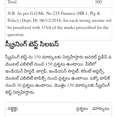
Total
300
N.B: As per G.O.Ms. No.235 Finance (HR-1, Plg &
Policy) Dept, Dt: 06/12/2016, for each wrong answer will
be penalized with 1/3rd of the marks prescribed for the
question.
స్క్రీనింగ్ టెస్ట్ సిలబస్
స్క్రీనింగ్ టెస్ట్ ను 150 మార్కులకు నిర్వహిస్తారు జనరల్ స్టడీస్ &
మెంటల్ ఎబిలిటీ నుంచి 150 ప్రశ్నలు ఉంటాయి. వీటిలో
ఇండియన్ హిస్టరీ, జాగ్రఫీ, ఇండియన్ సొసైటీ, కరెంట్ అఫైర్స్,
మెంటల్ ఎబిలిటీ టాపిక్స్ నుంచి ప్రశ్నలు ఉంటాయి. ఒక్కో టాపిక్
నుంచి 30 ప్రశ్నలు ఉంటాయి. మొత్తం 150 మార్కులకు స్క్రీనింగ్
టెస్ట్ నిర్వహిస్తారు.
సబ్జెక్టు
ప్రశ్నలు
మార్కులు