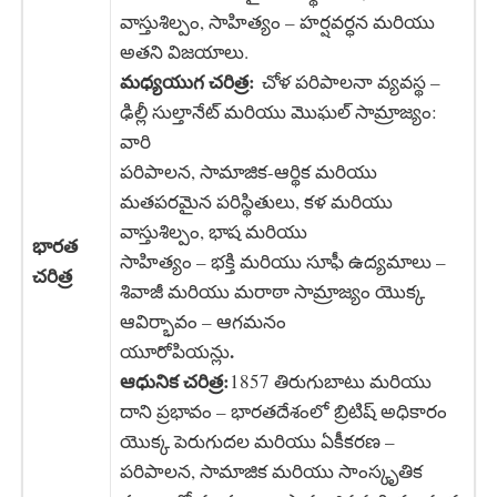
వాస్తుశిల్పం, సాహిత్యం – హర్షవర్ధన మరియు
అతని విజయాలు.
మధ్యయుగ చరిత్ర:
చోళ పరిపాలనా వ్యవస్థ –
ఢిల్లీ సుల్తానేట్ మరియు మొఘల్ సామ్రాజ్యం:
వారి
పరిపాలన, సామాజిక-ఆర్థిక మరియు
మతపరమైన పరిస్థితులు, కళ మరియు
వాస్తుశిల్పం, భాష మరియు
భారత
సాహిత్యం – భక్తి మరియు సూఫీ ఉద్యమాలు –
చరిత్ర
శివాజీ మరియు మరాఠా సామ్రాజ్యం యొక్క
ఆవిర్భావం – ఆగమనం
.
యూరోపియన్లు
ఆధునిక చరిత్ర:
1857 తిరుగుబాటు మరియు
దాని ప్రభావం – భారతదేశంలో బ్రిటిష్ అధికారం
యొక్క పెరుగుదల మరియు ఏకీకరణ –
పరిపాలన, సామాజిక మరియు సాంస్కృతిక