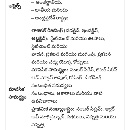
–
అంతర్జాతీయ,
అఫైర్స్
– జాతీయ మరియు
– ఆంధ్రప్రదేశ్ రాష్ట్రం
లాజికల్ రీజనింగ్ (డడక్టివ్, ఇండక్టివ్,
అబ్డక్టివ్):
స్టేట్‌మెంట్ మరియు ఊహలు,
స్టేట్‌మెంట్ మరియు
వాదన, ప్రకటన మరియు ముగింపు, ప్రకటన
మరియు చర్య యొక్క కోర్సులు.
మానసిక సామర్థ్యం:
నంబర్ సిరీస్, లెటర్ సిరీస్,
ఆడ్ మ్యాన్ అవుట్, కోడింగ్ -డీకోడింగ్,
సంబంధిత సమస్యలు
మానసిక
సంబంధాలు, ఆకారాలు మరియు వాటి
సామర్థ్యం
ఉపవిభాగాలు.
ప్రాథమిక సంఖ్యాశాస్త్రం:
నంబర్ సిస్టమ్, ఆర్డర్
ఆఫ్ మాగ్నిట్యూడ్, సగటులు, నిష్పత్తి మరియు
నిష్పత్తి,