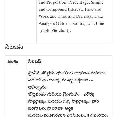
and Proportion, Percentage, Simple
and Compound Interest, Time and
Work and Time and Distance. Data
Analysis (Tables, bar diagram, Line
graph, Pie-chart).
సిలబస్
అంశం
సిలబస్
ప్రాచీన చరిత్ర:
సింధు లోయ నాగరికత మరియు
వేద యుగం యొక్క ముఖ్య లక్షణాలు –
ఆవిర్భావం
బౌద్ధమతం మరియు జైనమతం – మౌర్య
సామ్రాజ్యం మరియు గుప్త సామ్రాజ్యం: వారి
పరిపాలన, సామాజిక-ఆర్థిక
మరియు మతపరమైన పరిస్థితులు, కళ మరియు