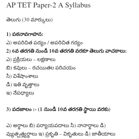
AP TET Paper-2 A Syllabus
తెలుగు (30 మార్కులు)
1) పఠనావగాహన:
ఎ) అపరిచిత పద్యం / అపరిచిత గద్యం
2) 6వ తరగతి నుండి 10వ తరగతి వరకూ తెలుగు వాచకాలు:
ఎ) ప్రక్రియలు – లక్షణాలు
బి) కవులు – రచయితల పరిచయం
సి) విశేషాంశాలు
డి) ఇతి వృత్తాలు
ఇ) నేపధ్యాలు
3) పదజాలం :- (1 నుండి 10వ తరగతి స్థాయి వరకు)
ఎ) అర్ధాలు బి) పర్యాయపదాలు సి) నానార్థాలు డి)
వ్యుత్పత్త్యర్ధాలు ఇ) ప్రకృతి – వికృతులు డి) జాతీయాలు