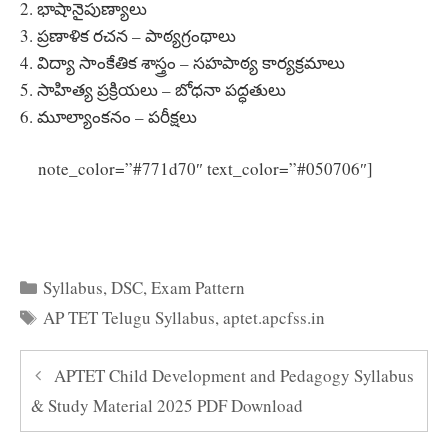
2. భాషానైపుణ్యాలు
3. ప్రణాళిక రచన – పాఠ్యగ్రంథాలు
4. విద్యా సాంకేతిక శాస్త్రం – సహపాఠ్య కార్యక్రమాలు
5. సాహిత్య ప్రక్రియలు – బోధనా పద్ధతులు
6. మూల్యాంకనం – పరీక్షలు
note_color=”#771d70″ text_color=”#050706″]
Clcik
Here to Download AP TET Telugu Paper 1& 2 Syllabus
PDF
Categories
Syllabus
,
DSC
,
Exam Pattern
Tags
AP TET Telugu Syllabus
,
aptet.apcfss.in
APTET Child Development and Pedagogy Syllabus
& Study Material 2025 PDF Download