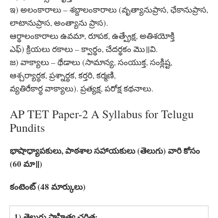
ఇ) అలంకారాలు – శబ్దాలంకారాలు (వృత్యానుప్రాస, ఛేకానుప్రాస,
లాటానుప్రాస, అంత్యాను ప్రాస).
ఆర్థాలంకారాలు ఉవమా, రూపక, ఉత్ప్రేక్ష, అతిశయోక్తి
ఎఫ్) క్రియలు రకాలు – క్వార్థం, చేదర్థకం మొ॥వి.
జ) వాక్యాలు – థేడాలు (సామాన్య, సంయుక్త, సంక్లిష్ట,
ఆశ్చర్యార్ధక, ప్రశ్నార్ధక, కర్తరి, కర్మణి,
వ్యతిరేకార్ధ వాక్యాలు). ప్రత్యక్ష, పరోక్ష కథనాలు.
AP TET Paper-2 A Syllabus for Telugu
Pundits
భాషాధ్యాపకులు, పాఠశాల సహాయకులు (తెలుగు) వారి కోసం
(60 మా॥)
కంటెంట్ (48 మార్కులు)
1) తెలుగు సాహిత్య చరిత్ర: