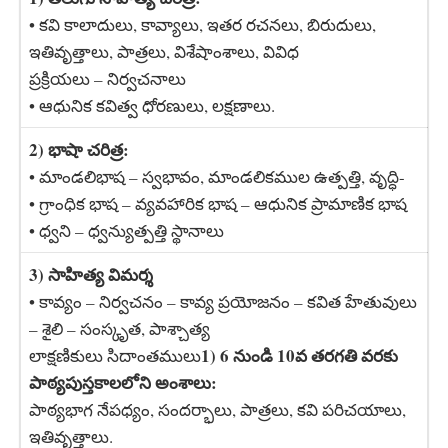
• కవి కాలాదులు, కావ్యాలు, ఇతర రచనలు, బిరుదులు,
ఇతివృత్తాలు, పాత్రలు, విశేషాంశాలు, వివిధ
ప్రక్రియలు – నిర్వచనాలు
• ఆధునిక కవిత్వ ధోరణులు, లక్షణాలు.
2) భాషా చరిత్ర:
• మాండలిభాష – స్వభావం, మాండలికముల ఉత్పత్తి, వృద్ధి-
• గ్రాంధిక భాష – వ్యవహారిక భాష – ఆధునిక ప్రామాణిక భాష
• ధ్వని – ధ్వన్యుత్పత్తి స్థానాలు
3) సాహిత్య విమర్శ
• కావ్యం – నిర్వచనం – కావ్య ప్రయోజనం – కవిత హేతువులు
– శైలి – సంస్కృత, పాశ్చాత్య
1) 6 నుండి 10వ తరగతి వరకు
లాక్షణికులు సిదాంతములు
పాఠ్యపుస్తకాలలోని అంశాలు:
పాఠ్యభాగ నేపధ్యం, సందర్భాలు, పాత్రలు, కవి పరిచయాలు,
ఇతివృత్తాలు.