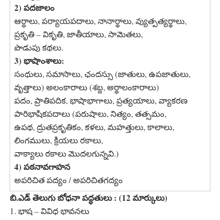
2) పదజాలం
ఆర్ధాలు, పర్యాయపదాలు, నానార్థాలు, వ్యుత్పత్యర్థాలు,
ప్రకృతి – వికృతి, జాతీయాలు, సామెతలు,
పొడుపు కథలు.
3) భాషాంశాలు:
సంధులు, సమాసాలు, ఛందస్సు (జాతులు, ఉపజాతులు,
వృత్తాలు) అలంకారాలు (శబ్ద, అర్థాలంకారాలు)
పదం, ప్రాతిపదిక, భాషాభాగాలు, ప్రత్యయాలు, వ్యాకరణ
పారిభాషికపదాలు (పరుషాలు, నిత్యం, తత్సమం,
ఉపథ, ద్రుతప్రకృతికం, కళలు, మహత్తులు, కాలాలు,
లింగములు, క్రియలు రకాలు,
వాక్యాలు రకాలు మొదలగున్నవి.)
4) పఠనావగాహన
అపరిచిత పద్యం / అపరిచితగద్యం
బి.ఎడ్ తెలుగు బోధనా పద్ధతులు : (12 మార్కులు)
1. భాష – వివిధ భావనలు