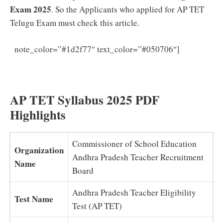
Exam 2025
. So the Applicants who applied for AP TET
Telugu Exam must check this article.
AP TET
note_color=”#1d2f77″ text_color=”#050706″]
Syllabus 2025 in Telugu (PDF) AP TET Paper 1, 2
Syllabus Exam Pattern @ aptet.cgg.gov.in
AP TET Syllabus 2025 PDF
Highlights
Commissioner of School Education
Organization
Andhra Pradesh Teacher Recruitment
Name
Board
Andhra Pradesh Teacher Eligibility
Test Name
Test (AP TET)