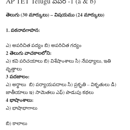
AP TET Telugu పేపర్ -1 (a & b)
తెలుగు (30 మార్కులు) – విషయము (24 మార్కులు)
1. పఠనావగాహన:
ఎ) అపరిచిత పద్యం బి) అపరిచిత గద్యం
2 తెలుగు వాచకాలలోని:
ఎ) కవి పరిచయాలు బి) విశేషాంశాలు సి) నేపథ్యాలు, ఇతి
వృత్తాలు
3 పదజాలం:
ఎ) అర్థాలు బి) పర్యాయపదాలు సి) ప్రకృతి – వికృతులు డి)
జాతీయాలు ఇ) సామెతలు ఎఫ్) పొడుపు కథలు
4 భాషాంశాలు:
ఎ) భాషాభాగాలు
బి) కాలాలు