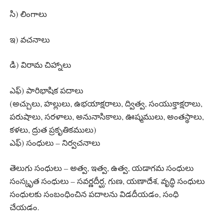
సి) లింగాలు
ఇ) వచనాలు
డి) విరామ చిహ్నాలు
ఎఫ్) పారిభాషిక పదాలు
(అచ్చులు, హల్లులు, ఉభయాక్షరాలు, ద్విత్వ, సంయుక్తాక్షరాలు,
పరుషాలు, సరళాలు, అనునాసికాలు, ఊష్మములు, అంతస్థాలు,
కళలు, ద్రుత ప్రకృతికములు)
ఎఫ్) సంధులు – నిర్వచనాలు
తెలుగు సంధులు – అత్వ, ఇత్వ, ఉత్వ, యడాగమ సంధులు
సంస్కృత సంధులు – సవర్ణదీర్ఘ, గుణ, యణాదేశ, వృద్ధి సంధులు
సంధులకు సంబంధించిన పదాలను విడదీయడం, సంధి
చేయడం.