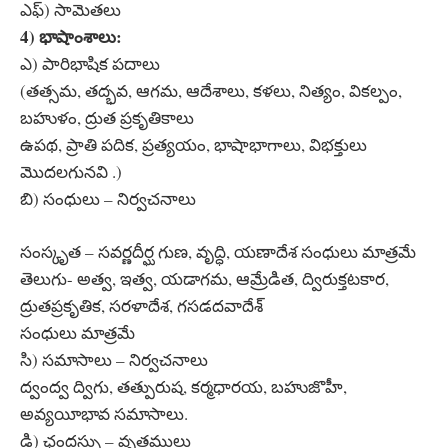
ఎఫ్) సామెతలు
4) భాషాంశాలు:
ఎ) పారిభాషిక పదాలు
(తత్సమ, తద్భవ, ఆగమ, ఆదేశాలు, కళలు, నిత్యం, వికల్పం,
బహుళం, ద్రుత ప్రకృతికాలు
ఉపథ, ప్రాతి పదిక, ప్రత్యయం, భాషాభాగాలు, విభక్తులు
మొదలగునవి .)
బి) సంధులు – నిర్వచనాలు
సంస్కృత – సవర్ణదీర్ఘ గుణ, వృద్ధి, యణాదేశ సంధులు మాత్రమే
తెలుగు- అత్వ, ఇత్వ, యడాగమ, ఆమ్రేడిత, ద్విరుక్తటకార,
ద్రుతప్రకృతిక, సరళాదేశ, గసడదవాదేశ్
సంధులు మాత్రమే
సి) సమాసాలు – నిర్వచనాలు
ద్వంద్వ ద్విగు, తత్పురుష, కర్మధారయ, బహుజొహీ,
అవ్యయీభావ సమాసాలు.
డి) ఛందస్సు – వృత్తములు