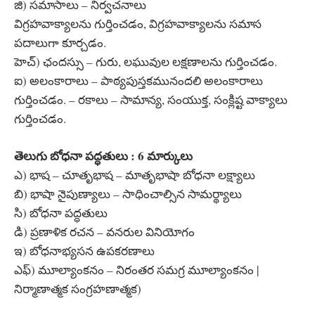
జి) సమాసాలు – నిర్వచనాలు
విగ్రహవాక్యాలను గుర్తించడం, విగ్రహవాక్యాలను సమాస
పదాలుగా కూర్చడం.
హెచ్) ఛందస్సు – గురు, లఘువుల లక్షణాలను గుర్తించడం.
ఐ) అలంకారాలు – పాఠ్యపుస్తకమునందలి అలంకారాలు
గుర్తించడం. – రకాలు – సామాన్య, సంయుక్త, సంక్లిష్ట వాక్యాలు
గుర్తించడం.
తెలుగు బోధనా పద్ధతులు : 6 మార్కులు
ఎ) భాష – చూతృభాష – మాతృభాషా బోధనా లక్ష్యాలు
బి) భాషా నైపుణ్యాలు – సాధించాల్సిన సామర్థ్యాలు
సి) బోధనా పద్ధతులు
డి) ప్రణాళిక రచన – వనరుల వినియోగం
ఇ) బోధనాభ్యసన ఉపకరణాలు
ఎఫ్) మూల్యాంకనం – నిరంతర సమగ్ర మూల్యాంకనం |
నిర్మాణాత్మక సంగ్రహణాత్మక)